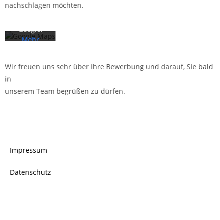
nachschlagen möchten.
tzerklärun
g von
Google.
Mehr
erfahren
Wir freuen uns sehr über Ihre Bewerbung und darauf, Sie bald
Karte
in
laden
unserem Team begrüßen zu dürfen.
Google
Maps immer
entsperren
Impressum
Datenschutz