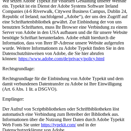
Wir setzen Adobe Typekit zur visuellen Gestaltung unserer Website
ein. Typekit ist ein Dienst der Adobe Systems Software Ireland
Companies (4-6 Riverwalk, Citywest Business Campus, Dublin 24,
Republic of Ireland; nachfolgend „Adobe“), der uns den Zugriff auf
eine Schriftartenbibliothek gewährt. Zur Einbindung der von uns
benutzten Schriftarten, muss Ihr Browser eine Verbindung zu einem
Server von Adobe in den USA aufbauen und die für unsere Website
benötigte Schriftart herunterladen. Adobe erhält hierdurch die
Information, dass von Ihrer IP-Adresse unsere Website aufgerufen
wurde. Weitere Informationen zu Adobe Typekit finden Sie in den
Datenschutzhinweisen von Adobe, die Sie hier abrufen
können:
https://www.adobe.com/de/privacy/policy.html
Rechtsgrundlage:
Rechtsgrundlage für die Einbindung von Adobe Typekit und dem
damit verbundenen Datentransfer zu Adobe ist Ihre Einwilligung
(Art. 6 Abs. 1 lit. a DSGVO).
Empfänger:
Der Aufruf von Scriptbibliotheken oder Schriftbibliotheken löst
automatisch eine Verbindung zum Betreiber der Bibliothek aus.
Informationen über die Nutzung Ihrer Daten durch Adobe Typekit
Web Fonts Sie unter
https://typekit.com/
und in der
Datenschutzerklärung von Adobe